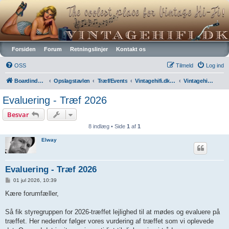
Vintagehifi.dk
Forsiden
Forum
Retningslinjer
Kontakt os
OSS
Tilmeld
Log ind
Boardindeks
Opslagstavlen
Træf/Events
Vintagehifi.dk træf
Vintagehifi træf 2026
Evaluering - Træf 2026
Besvar
8 indlæg • Side
1
af
1
Elway
Evaluering - Træf 2026
I
01 jul 2026, 10:39
n
d
Kære forumfæller,
l
æ
g
Så fik styregruppen for 2026-træffet lejlighed til at mødes og evaluere på
træffet. Her nedenfor følger vores vurdering af træffet som vi oplevede