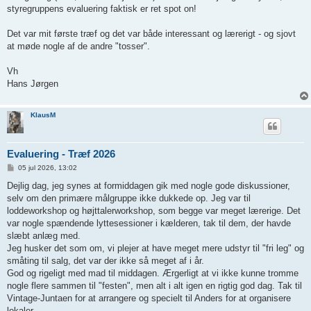
styregruppens evaluering faktisk er ret spot on!
Det var mit første træf og det var både interessant og lærerigt - og sjovt
at møde nogle af de andre "tosser".
Vh
Hans Jørgen
KlausM
Evaluering - Træf 2026
I
05 jul 2026, 13:02
n
d
Dejlig dag, jeg synes at formiddagen gik med nogle gode diskussioner,
l
selv om den primære målgruppe ikke dukkede op. Jeg var til
æ
g
loddeworkshop og højttalerworkshop, som begge var meget lærerige. Det
var nogle spændende lyttesessioner i kælderen, tak til dem, der havde
slæbt anlæg med.
Jeg husker det som om, vi plejer at have meget mere udstyr til "fri leg" og
småting til salg, det var der ikke så meget af i år.
God og rigeligt med mad til middagen. Ærgerligt at vi ikke kunne tromme
nogle flere sammen til "festen", men alt i alt igen en rigtig god dag. Tak til
Vintage-Juntaen for at arrangere og specielt til Anders for at organisere
lokaler