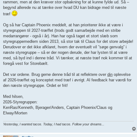
rammen, men at den kræver stor opbakning for at kunne fylde ud. Så –
begynd allerede nu at tænke over hvad DU kan bidrage med til næste
træf
Og så har Captain Phoenix meddelt, at han prioriterer ikke at være i
styregruppen til 2027-træffet (trods godt samarbejde med en stribe
medarrangører - også i år). Han har også taget et stort slæb som
styregruppemedlem siden 2013, så stor tak til Claus for det store arbejde!
Derudover er det ikke afklaret, hvem der eventuelt vil ”søge genvalg” i
næste styregruppe – så er der nogen derude, der har lysten til at være
med, så byd ind i denne tråd. Vi tænker, at næste træf nok kommer til at
foregå vest for Storebælt.
Det var ordene. Brug gerne denne tråd til at reflektere over
din
oplevelse
af 2026-træffet og konceptet med træf i øvrigt. Al feedback har værdi for
den næste styregruppe. Ordet er frit!
Med hilsen,
2026-Styregruppen:
KenRas/Kenneth, Bjerager/Anders, Captain Phoenix/Claus og
Elway/Morten
Yesterday, I wanted tacos. Today, I had tacos. Follow your dreams...