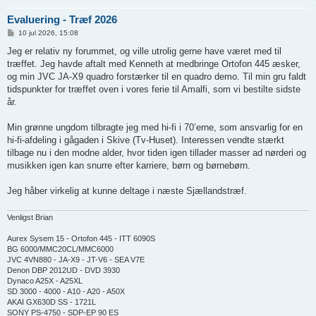
Evaluering - Træf 2026
I
10 jul 2026, 15:08
n
d
Jeg er relativ ny forummet, og ville utrolig gerne have været med til
l
træffet. Jeg havde aftalt med Kenneth at medbringe Ortofon 445 æsker,
æ
g
og min JVC JA-X9 quadro forstærker til en quadro demo. Til min gru faldt
tidspunkter for træffet oven i vores ferie til Amalfi, som vi bestilte sidste
år.
Min grønne ungdom tilbragte jeg med hi-fi i 70’erne, som ansvarlig for en
hi-fi-afdeling i gågaden i Skive (Tv-Huset). Interessen vendte stærkt
tilbage nu i den modne alder, hvor tiden igen tillader masser ad nørderi og
musikken igen kan snurre efter karriere, børn og børnebørn.
Jeg håber virkelig at kunne deltage i næste Sjællandstræf.
Venligst Brian
Aurex Sysem 15 - Ortofon 445 - ITT 6090S
BG 6000/MMC20CL/MMC6000
JVC 4VN880 - JA-X9 - JT-V6 - SEA V7E
Denon DBP 2012UD - DVD 3930
Dynaco A25X - A25XL
SD 3000 - 4000 - A10 - A20 - A50X
AKAI GX630D SS - 1721L
SONY PS-4750 - SDP-EP 90 ES