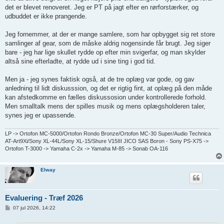
det er blevet renoveret. Jeg er PT på jagt efter en rørforstærker, og
udbuddet er ikke prangende.
Jeg fornemmer, at der er mange samlere, som har opbygget sig ret store
samlinger af gear, som de måske aldrig nogensinde får brugt. Jeg siger
bare - jeg har lige skullet rydde op efter min svigerfar, og man skylder
altså sine efterladte, at rydde ud i sine ting i god tid.
Men ja - jeg synes faktisk også, at de tre oplæg var gode, og gav
anledning til lidt diskusssion, og det er rigtig fint, at oplæg på den måde
kan afstedkomme en fælles diskussosion under kontrollerede forhold.
Men smalltalk mens der spilles musik og mens oplægsholderen taler,
synes jeg er upassende.
LP -> Ortofon MC-5000/Ortofon Rondo Bronze/Ortofon MC-30 Super/Audio Technica
AT-Art9Xi/Sony XL-44L/Sony XL-15/Shure V15III JICO SAS Boron - Sony PS-X75 ->
Ortofon T-3000 -> Yamaha C-2x -> Yamaha M-85 -> Sonab OA-116
Elway
Evaluering - Træf 2026
I
07 jul 2026, 14:22
n
d