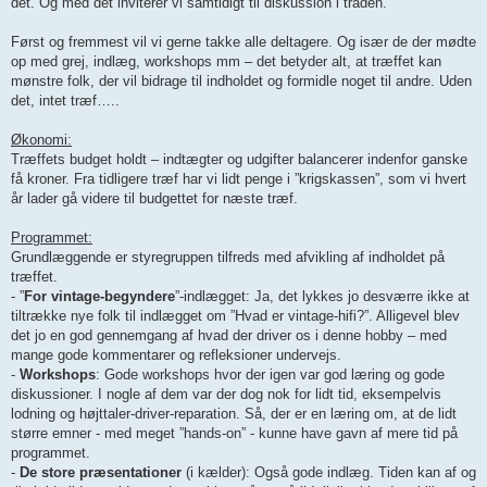
det. Og med det inviterer vi samtidigt til diskussion i tråden.
Først og fremmest vil vi gerne takke alle deltagere. Og især de der mødte
op med grej, indlæg, workshops mm – det betyder alt, at træffet kan
mønstre folk, der vil bidrage til indholdet og formidle noget til andre. Uden
det, intet træf…..
Økonomi:
Træffets budget holdt – indtægter og udgifter balancerer indenfor ganske
få kroner. Fra tidligere træf har vi lidt penge i ”krigskassen”, som vi hvert
år lader gå videre til budgettet for næste træf.
Programmet:
Grundlæggende er styregruppen tilfreds med afvikling af indholdet på
træffet.
- ”
For vintage-begyndere
”-indlægget: Ja, det lykkes jo desværre ikke at
tiltrække nye folk til indlægget om ”Hvad er vintage-hifi?”. Alligevel blev
det jo en god gennemgang af hvad der driver os i denne hobby – med
mange gode kommentarer og refleksioner undervejs.
-
Workshops
: Gode workshops hvor der igen var god læring og gode
diskussioner. I nogle af dem var der dog nok for lidt tid, eksempelvis
lodning og højttaler-driver-reparation. Så, der er en læring om, at de lidt
større emner - med meget ”hands-on” - kunne have gavn af mere tid på
programmet.
-
De store præsentationer
(i kælder): Også gode indlæg. Tiden kan af og