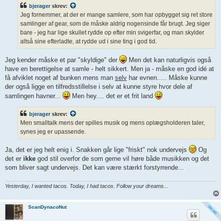
l
bjerager
skrev:
æ
g
Jeg fornemmer, at der er mange samlere, som har opbygget sig ret store
samlinger af gear, som de måske aldrig nogensinde får brugt. Jeg siger
bare - jeg har lige skullet rydde op efter min svigerfar, og man skylder
altså sine efterladte, at rydde ud i sine ting i god tid.
Jeg kender måske et par "skyldige" der
Men det kan naturligvis også
have en berettigelse at samle - helt sikkert. Men ja - måske en god idé at
få afviklet noget af bunken mens man
selv
har evnen..... Måske kunne
der også ligge en tilfredsstillelse i selv at kunne styre hvor dele af
samlingen havner...
Men hey.... det er et frit land
bjerager
skrev:
Men smalltalk mens der spilles musik og mens oplægsholderen taler,
synes jeg er upassende.
Ja, det er jeg helt enig i. Snakken går lige "friskt" nok undervejs
Og
det er
ikke
god stil overfor de som gerne vil høre både musikken og det
som bliver sagt undervejs. Det kan være stærkt forstyrrende...
Yesterday, I wanted tacos. Today, I had tacos. Follow your dreams...
ScanDynacoNut