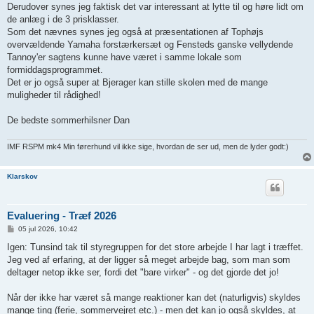
Derudover synes jeg faktisk det var interessant at lytte til og høre lidt om
de anlæg i de 3 prisklasser.
Som det nævnes synes jeg også at præsentationen af Tophøjs
overvældende Yamaha forstærkersæt og Fensteds ganske vellydende
Tannoy'er sagtens kunne have været i samme lokale som
formiddagsprogrammet.
Det er jo også super at Bjerager kan stille skolen med de mange
muligheder til rådighed!
De bedste sommerhilsner Dan
IMF RSPM mk4 Min førerhund vil ikke sige, hvordan de ser ud, men de lyder godt:)
Klarskov
Evaluering - Træf 2026
I
05 jul 2026, 10:42
n
d
Igen: Tunsind tak til styregruppen for det store arbejde I har lagt i træffet.
l
Jeg ved af erfaring, at der ligger så meget arbejde bag, som man som
æ
g
deltager netop ikke ser, fordi det "bare virker" - og det gjorde det jo!
Når der ikke har været så mange reaktioner kan det (naturligvis) skyldes
mange ting (ferie, sommervejret etc.) - men det kan jo også skyldes, at