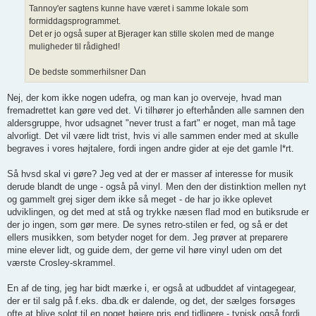
Tannoy'er sagtens kunne have været i samme lokale som
formiddagsprogrammet.
Det er jo også super at Bjerager kan stille skolen med de mange
muligheder til rådighed!
De bedste sommerhilsner Dan
Nej, der kom ikke nogen udefra, og man kan jo overveje, hvad man
fremadrettet kan gøre ved det. Vi tilhører jo efterhånden alle samnen den
aldersgruppe, hvor udsagnet "never trust a fart" er noget, man må tage
alvorligt. Det vil være lidt trist, hvis vi alle sammen ender med at skulle
begraves i vores højtalere, fordi ingen andre gider at eje det gamle l*rt.
Så hvsd skal vi gøre? Jeg ved at der er masser af interesse for musik
derude blandt de unge - også på vinyl. Men den der distinktion mellen nyt
og gammelt grej siger dem ikke så meget - de har jo ikke oplevet
udviklingen, og det med at stå og trykke næsen flad mod en butiksrude er
der jo ingen, som gør mere. De synes retro-stilen er fed, og så er det
ellers musikken, som betyder noget for dem. Jeg prøver at preparere
mine elever lidt, og guide dem, der gerne vil høre vinyl uden om det
værste Crosley-skrammel.
En af de ting, jeg har bidt mærke i, er også at udbuddet af vintagegear,
der er til salg på f.eks. dba.dk er dalende, og det, der sælges forsøges
ofte at blive solgt til en noget højere pris end tidligere - typisk også fordi