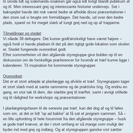
til skride lidt og sidemands-snakken går også lidt livligt blandt publikum af
og til. Men interessant grej og interessante historier undervejs. Set i
bakspejlet havde det nok været bedre at afholde disse præsentationer i
den store sal vi brugte om formiddagen. Det havde, ud over den bedre
plads, sparet os for meget slæb af tungt grej ned og op af trapperne.
Tilmeldinger og stedet
:
Vi nåede 39 deltagere. Det kunne godt/ønskeligt have været højere –
også fordi vi havde pladsen til det på den rigtigt gode lokation som skolen
er. Stedet fungerede overordnet godt.
Efter sommerferien vil den afgående styregruppe give bolden op til en
diskussion om de forskellige præferencer for hvornår et træf kunne ligge i
kalenderen. Til inspiration for kommende styregrupper.
Overordnet
:
Det er et stort arbejde at planlægge og afvikle et træf. Styregruppen tager
et stort slæb med at sætte rammerne og de praktiske ting. Og endnu en
gang, en stor tak til dem, der slæbte grej til træffet, samt i øvrigt stillede
sig til rådighed for workshops og præsentationer.
I planlægningsfasen til de seneste par træf, kan det dog af og til føles
som om, at det er lidt ”op ad bakke” at få sat et program sammen. Så –
en lille opfordring til hele forummet fra den afgående styregruppe – husk
at gode træf kræver, at der i stort omfang er så mange som muligt der
byder ind med grej og indlæg. Og at styregruppen ganske vist sætter