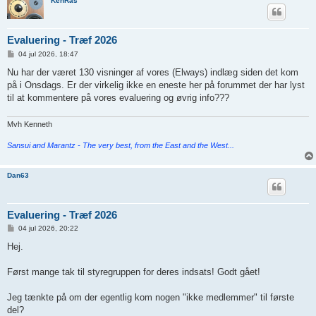
KenRas
Evaluering - Træf 2026
I
04 jul 2026, 18:47
n
d
Nu har der været 130 visninger af vores (Elways) indlæg siden det kom
l
på i Onsdags. Er der virkelig ikke en eneste her på forummet der har lyst
æ
g
til at kommentere på vores evaluering og øvrig info???
Mvh Kenneth
Sansui and Marantz - The very best, from the East and the West...
Dan63
Evaluering - Træf 2026
I
04 jul 2026, 20:22
n
d
Hej.
l
æ
g
Først mange tak til styregruppen for deres indsats! Godt gået!
Jeg tænkte på om der egentlig kom nogen "ikke medlemmer" til første
del?