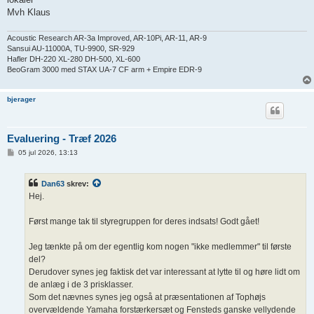
Mvh Klaus
Acoustic Research AR-3a Improved, AR-10Pi, AR-11, AR-9
Sansui AU-11000A, TU-9900, SR-929
Hafler DH-220 XL-280 DH-500, XL-600
BeoGram 3000 med STAX UA-7 CF arm + Empire EDR-9
bjerager
Evaluering - Træf 2026
I
05 jul 2026, 13:13
n
d
l
Dan63
skrev:
æ
g
Hej.
Først mange tak til styregruppen for deres indsats! Godt gået!
Jeg tænkte på om der egentlig kom nogen "ikke medlemmer" til første
del?
Derudover synes jeg faktisk det var interessant at lytte til og høre lidt om
de anlæg i de 3 prisklasser.
Som det nævnes synes jeg også at præsentationen af Tophøjs
overvældende Yamaha forstærkersæt og Fensteds ganske vellydende